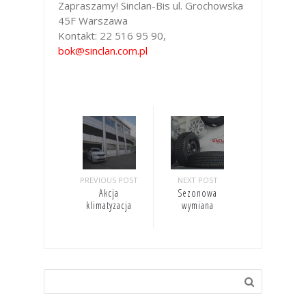
Zapraszamy! Sinclan-Bis ul. Grochowska
45F Warszawa
Kontakt: 22 516 95 90,
bok@sinclan.com.pl
PREVIOUS POST
NEXT POST
Akcja
Sezonowa
klimatyzacja
wymiana
opon/kół